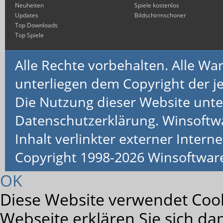
Neuheiten
Spiele kostenlos
Updates
Bildschirmschoner
Top Downloads
Top Spiele
Alle Rechte vorbehalten. Alle 
unterliegen dem Copyright der je
Die Nutzung dieser Website unte
Datenschutzerklärung. Winsoftw
Inhalt verlinkter externer Interne
Copyright 1998-2026 Winsoftwa
OK
Diese Website verwendet Cook
Webseite erklären Sie sich da