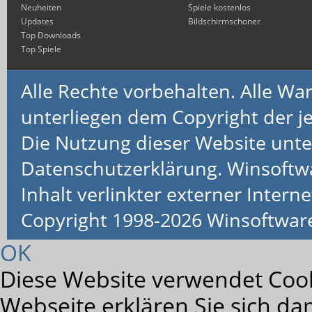
Neuheiten
Spiele kostenlos
Updates
Bildschirmschoner
Top Downloads
Top Spiele
Alle Rechte vorbehalten. Alle 
unterliegen dem Copyright der je
Die Nutzung dieser Website unte
Datenschutzerklärung. Winsoftw
Inhalt verlinkter externer Interne
Copyright 1998-2026 Winsoftwa
OK
Diese Website verwendet Cook
Webseite erklären Sie sich da