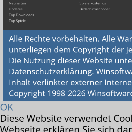
Neuheiten
Spiele kostenlos
Updates
Bildschirmschoner
Top Downloads
Top Spiele
Alle Rechte vorbehalten. Alle 
unterliegen dem Copyright der je
Die Nutzung dieser Website unte
Datenschutzerklärung. Winsoftw
Inhalt verlinkter externer Interne
Copyright 1998-2026 Winsoftwa
OK
Diese Website verwendet Cook
Webseite erklären Sie sich da