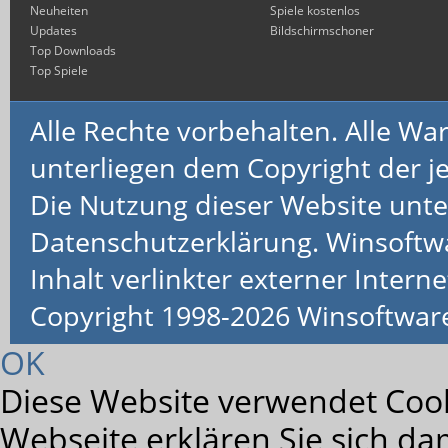
Neuheiten
Spiele kostenlos
Updates
Bildschirmschoner
Top Downloads
Top Spiele
Alle Rechte vorbehalten. Alle 
unterliegen dem Copyright der je
Die Nutzung dieser Website unte
Datenschutzerklärung. Winsoftw
Inhalt verlinkter externer Interne
Copyright 1998-2026 Winsoftwa
OK
Diese Website verwendet Cook
Webseite erklären Sie sich da