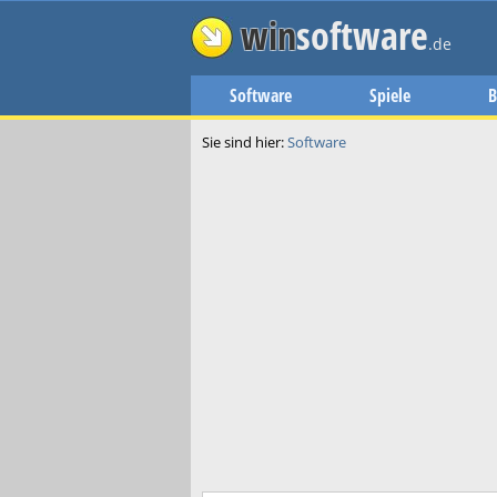
win
software
.de
Software
Spiele
B
Sie sind hier:
Software