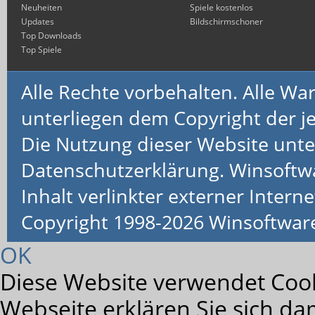
Neuheiten
Spiele kostenlos
Updates
Bildschirmschoner
Top Downloads
Top Spiele
Alle Rechte vorbehalten. Alle 
unterliegen dem Copyright der je
Die Nutzung dieser Website unte
Datenschutzerklärung. Winsoftw
Inhalt verlinkter externer Interne
Copyright 1998-2026 Winsoftwa
OK
Diese Website verwendet Cook
Webseite erklären Sie sich da