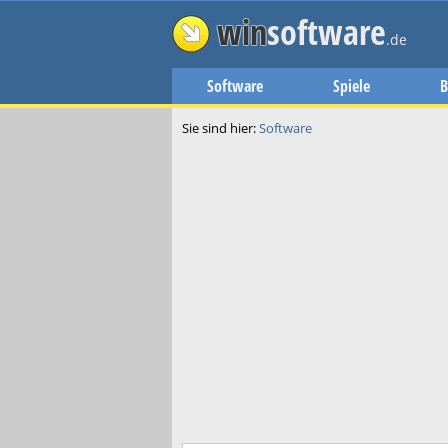
win
software
.de
Software
Spiele
B
Sie sind hier:
Software