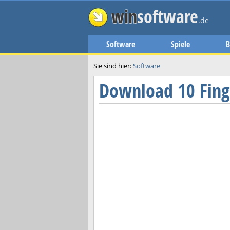
win
software
.de
Software
Spiele
B
Sie sind hier:
Software
Download
10 Fing