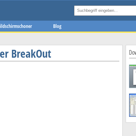
ildschirmschoner
Blog
er BreakOut
Dow