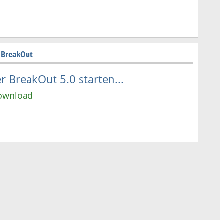
 BreakOut
 BreakOut 5.0 starten...
Download