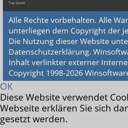
Top Spiele
Alle Rechte vorbehalten. Alle 
unterliegen dem Copyright der je
Die Nutzung dieser Website unte
Datenschutzerklärung. Winsoftw
Inhalt verlinkter externer Interne
Copyright 1998-2026 Winsoftwa
OK
Diese Website verwendet Cook
Webseite erklären Sie sich da
gesetzt werden.