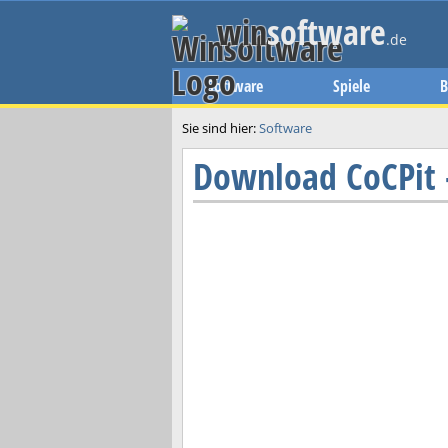
win
software
.de
Software
Spiele
B
Sie sind hier:
Software
Download
CoCPit 