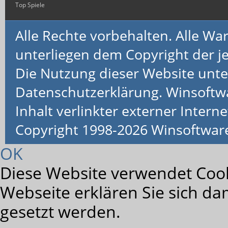
Top Spiele
Alle Rechte vorbehalten. Alle 
unterliegen dem Copyright der je
Die Nutzung dieser Website unte
Datenschutzerklärung. Winsoftw
Inhalt verlinkter externer Interne
Copyright 1998-2026 Winsoftwa
OK
Diese Website verwendet Cook
Webseite erklären Sie sich da
gesetzt werden.