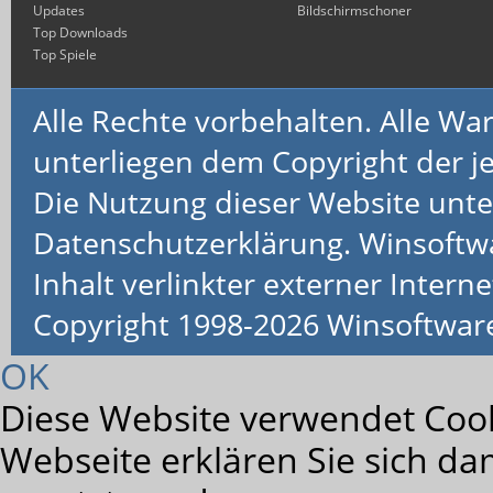
Updates
Bildschirmschoner
Top Downloads
Top Spiele
Alle Rechte vorbehalten. Alle 
unterliegen dem Copyright der je
Die Nutzung dieser Website unte
Datenschutzerklärung. Winsoftw
Inhalt verlinkter externer Interne
Copyright 1998-2026 Winsoftwa
OK
Diese Website verwendet Cook
Webseite erklären Sie sich da