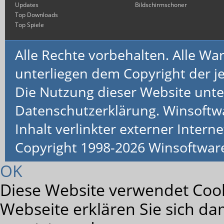
Updates
Bildschirmschoner
Top Downloads
Top Spiele
Alle Rechte vorbehalten. Alle 
unterliegen dem Copyright der je
Die Nutzung dieser Website unte
Datenschutzerklärung. Winsoftw
Inhalt verlinkter externer Interne
Copyright 1998-2026 Winsoftwa
OK
Diese Website verwendet Cook
Webseite erklären Sie sich da