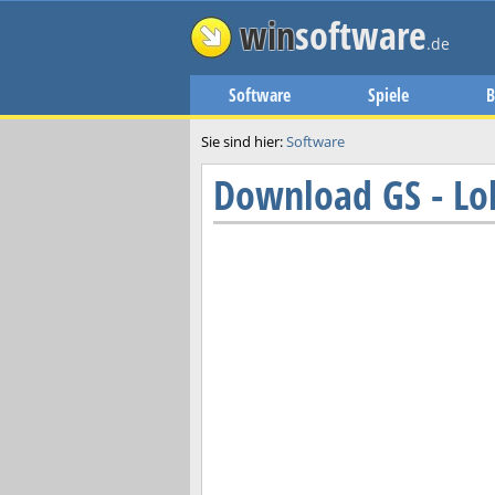
win
software
.de
Software
Spiele
B
Sie sind hier:
Software
Download
GS - Lo