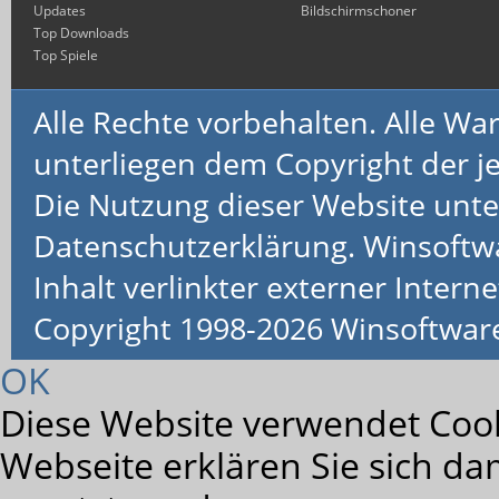
Updates
Bildschirmschoner
Top Downloads
Top Spiele
Alle Rechte vorbehalten. Alle 
unterliegen dem Copyright der je
Die Nutzung dieser Website unte
Datenschutzerklärung. Winsoftw
Inhalt verlinkter externer Interne
Copyright 1998-2026 Winsoftwa
OK
Diese Website verwendet Cook
Webseite erklären Sie sich da