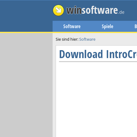
win
software
.de
Software
Spiele
B
Sie sind hier:
Software
Download
IntroCr