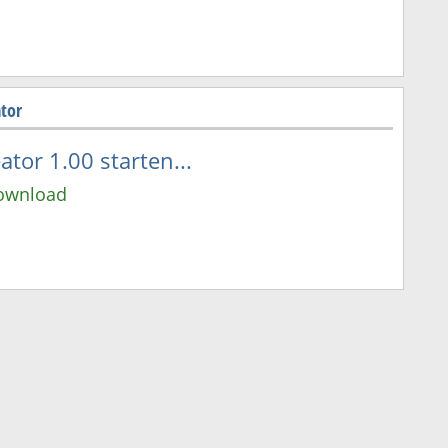
tor
tor 1.00 starten...
Download