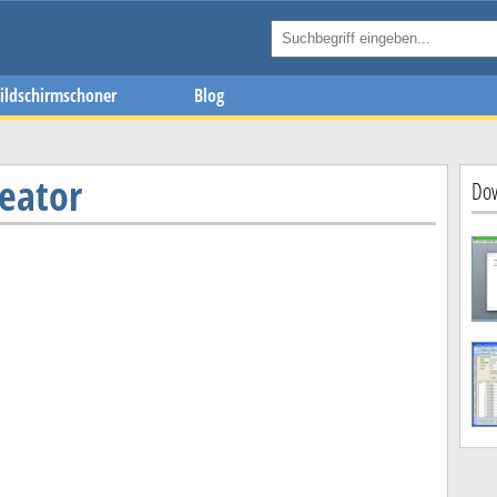
ildschirmschoner
Blog
eator
Dow