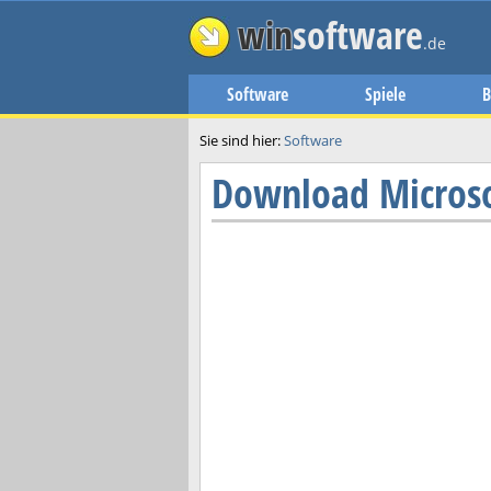
win
software
.de
Software
Spiele
B
Sie sind hier:
Software
Download
Microso