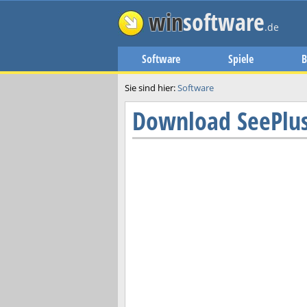
win
software
.de
Software
Spiele
B
Sie sind hier:
Software
Download
SeePlu