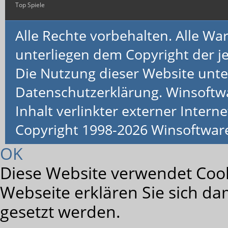
Top Spiele
Alle Rechte vorbehalten. Alle 
unterliegen dem Copyright der je
Die Nutzung dieser Website unte
Datenschutzerklärung. Winsoftw
Inhalt verlinkter externer Interne
Copyright 1998-2026 Winsoftwa
OK
Diese Website verwendet Cook
Webseite erklären Sie sich da
gesetzt werden.