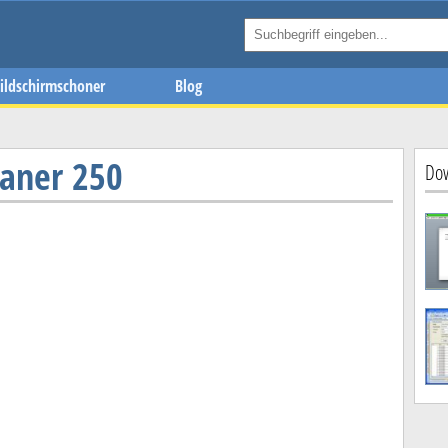
ildschirmschoner
Blog
aner 250
Dow