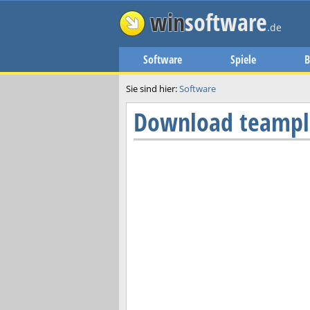
win
software
.de
Software
Spiele
B
Sie sind hier:
Software
Download
teampl