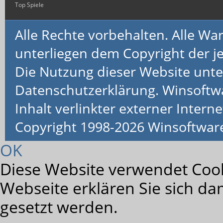
Top Spiele
Alle Rechte vorbehalten. Alle 
unterliegen dem Copyright der je
Die Nutzung dieser Website unte
Datenschutzerklärung. Winsoftw
Inhalt verlinkter externer Interne
Copyright 1998-2026 Winsoftwa
OK
Diese Website verwendet Cook
Webseite erklären Sie sich da
gesetzt werden.