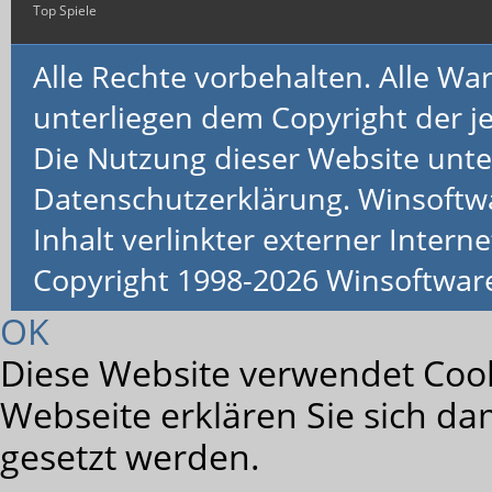
Top Spiele
Alle Rechte vorbehalten. Alle 
unterliegen dem Copyright der je
Die Nutzung dieser Website unte
Datenschutzerklärung. Winsoftw
Inhalt verlinkter externer Interne
Copyright 1998-2026 Winsoftwa
OK
Diese Website verwendet Cook
Webseite erklären Sie sich da
gesetzt werden.