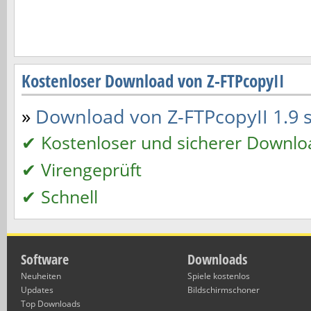
Kostenloser Download von Z-FTPcopyII
»
Download von Z-FTPcopyII 1.9 st
✔ Kostenloser und sicherer Downlo
✔ Virengeprüft
✔ Schnell
Software
Downloads
Neuheiten
Spiele kostenlos
Updates
Bildschirmschoner
Top Downloads