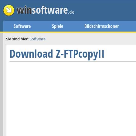
win
software
.de
Software
Spiele
Bildschirmschoner
Sie sind hier:
Software
Download
Z-FTPcopyII