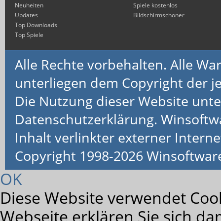
Neuheiten
Spiele kostenlos
Updates
Bildschirmschoner
Top Downloads
Top Spiele
Alle Rechte vorbehalten. Alle 
unterliegen dem Copyright der je
Die Nutzung dieser Website unte
Datenschutzerklärung. Winsoftw
Inhalt verlinkter externer Interne
Copyright 1998-2026 Winsoftwa
OK
Diese Website verwendet Cook
Webseite erklären Sie sich da