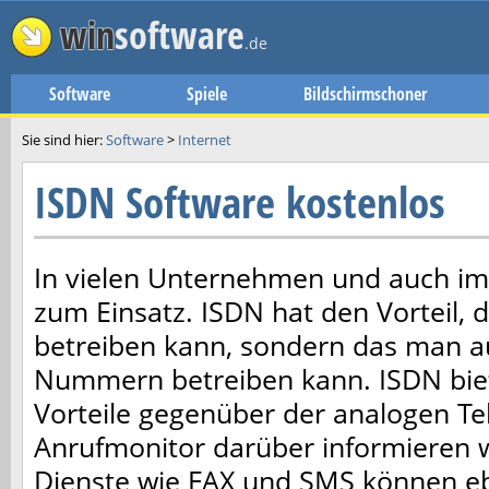
win
software
.de
Software
Spiele
Bildschirmschoner
Sie sind hier:
Software
>
Internet
ISDN Software kostenlos
In vielen Unternehmen und auch im
zum Einsatz. ISDN hat den Vorteil, 
betreiben kann, sondern das man 
Nummern betreiben kann. ISDN biet
Vorteile gegenüber der analogen Tel
Anrufmonitor darüber informieren 
Dienste wie FAX und SMS können ebe