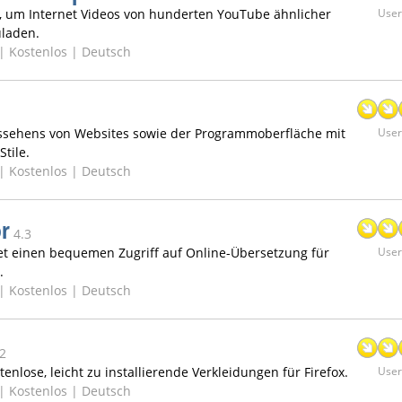
, um Internet Videos von hunderten YouTube ähnlicher
User:
uladen.
 |
Kostenlos | Deutsch
sehens von Websites sowie der Programmoberfläche mit
User:
Stile.
 |
Kostenlos | Deutsch
or
4.3
et einen bequemen Zugriff auf Online-Übersetzung für
User:
.
 |
Kostenlos | Deutsch
.2
enlose, leicht zu installierende Verkleidungen für Firefox.
User:
 |
Kostenlos | Deutsch