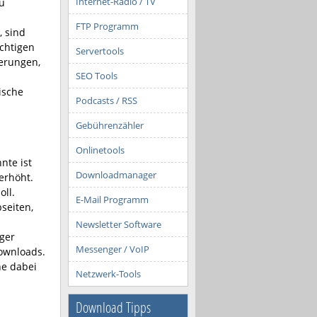
Internet-Radio / TV
u
FTP Programm
, sind
ichtigen
Servertools
erungen,
SEO Tools
ische
Podcasts / RSS
Gebührenzähler
Onlinetools
nte ist
Downloadmanager
erhöht.
oll.
E-Mail Programm
seiten,
Newsletter Software
ger
Messenger / VoIP
Downloads.
ne dabei
Netzwerk-Tools
Download Tipps