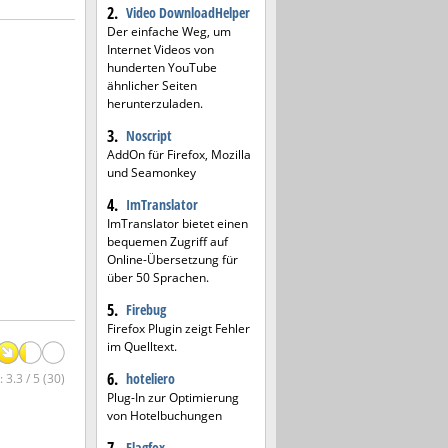
2.
Video DownloadHelper
Der einfache Weg, um
Internet Videos von
hunderten YouTube
ähnlicher Seiten
herunterzuladen.
3.
Noscript
AddOn für Firefox, Mozilla
und Seamonkey
4.
ImTranslator
ImTranslator bietet einen
bequemen Zugriff auf
Online-Übersetzung für
über 50 Sprachen.
5.
Firebug
Firefox Plugin zeigt Fehler
im Quelltext.
6.
hoteliero
 3.3 / 5 (30)
Plug-In zur Optimierung
von Hotelbuchungen
Flagfox