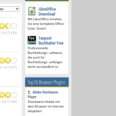
LibreOffice
Download
Mit LibreOffice erhalten
Sie eine komplette Office-
Suite. Gratis!
 3.6 / 5 (35)
Taxpool-
Buchhalter Free
Professionelle
Buchhaltungs- software,
die auch für
Buchhaltungs- anfänger
leicht verständlich ist.
r: 4 / 5 (57)
Top10 Browser Plugins
1.
Adobe Shockwave
Player
 3.9 / 5 (45)
Shockwave Inhalte mit
dem Browser im Internet
abspielen