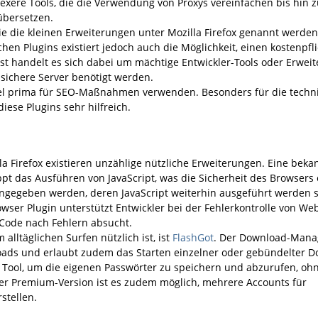
xere Tools, die die Verwendung von Proxys vereinfachen bis hin z
übersetzen.
e die kleinen Erweiterungen unter Mozilla Firefox genannt werden
chen Plugins existiert jedoch auch die Möglichkeit, einen kostenpfl
 handelt es sich dabei um mächtige Entwickler-Tools oder Erweit
sichere Server benötigt werden.
piel prima für SEO-Maßnahmen verwenden. Besonders für die techn
iese Plugins sehr hilfreich.
a Firefox existieren unzählige nützliche Erweiterungen. Eine bekan
ppt das Ausführen von JavaScript, was die Sicherheit des Browsers 
 angegeben werden, deren JavaScript weiterhin ausgeführt werden s
owser Plugin unterstützt Entwickler bei der Fehlerkontrolle von Web
-Code nach Fehlern absucht.
alltäglichen Surfen nützlich ist, ist
FlashGot
. Der Download-Mana
loads und erlaubt zudem das Starten einzelner oder gebündelter 
hes Tool, um die eigenen Passwörter zu speichern und abzurufen, oh
 der Premium-Version ist es zudem möglich, mehrere Accounts für
stellen.