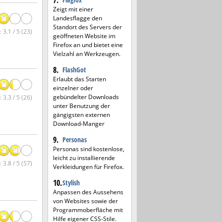
7.
Zeigt mit einer
Landesflagge den
Standort des Servers der
 3.1 / 5 (23)
geöffneten Website im
Firefox an und bietet eine
Vielzahl an Werkzeugen.
8.
FlashGot
Erlaubt das Starten
einzelner oder
gebündelter Downloads
 3.3 / 5 (26)
unter Benutzung der
gängigsten externen
Download-Manger
9.
Personas
Personas sind kostenlose,
leicht zu installierende
 3.8 / 5 (57)
Verkleidungen für Firefox.
10.
Stylish
Anpassen des Aussehens
von Websites sowie der
Programmoberfläche mit
Hilfe eigener CSS-Stile.