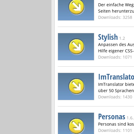
Der einfache Weg
Seiten herunterz
Downloads: 3258
Stylish
1.2
Anpassen des Aus
Hilfe eigener CSS-
Downloads: 1071
ImTranslat
ImTranslator biet
über 50 Sprachen
Downloads: 1430
Personas
1.6
Personas sind kost
Downloads: 1101