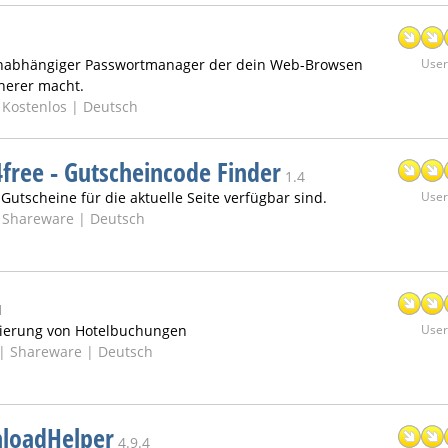
 unabhängiger Passwortmanager der dein Web-Browsen
User:
herer macht.
|
Kostenlos | Deutsch
free - Gutscheincode Finder
1.4
Gutscheine für die aktuelle Seite verfügbar sind.
User:
|
Shareware | Deutsch
1
mierung von Hotelbuchungen
User:
 |
Shareware | Deutsch
loadHelper
4.9.4