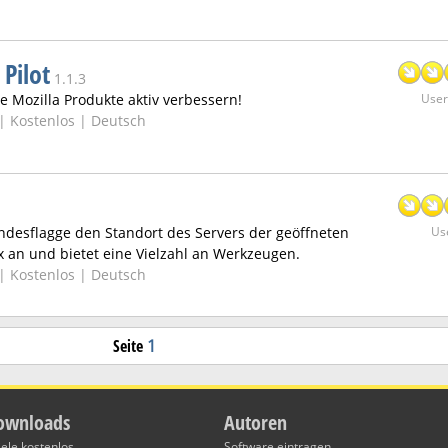
 Pilot
1.1.3
e Mozilla Produkte aktiv verbessern!
User:
 |
Kostenlos | Deutsch
andesflagge den Standort des Servers der geöffneten
Use
x an und bietet eine Vielzahl an Werkzeugen.
 |
Kostenlos | Deutsch
Seite
1
ownloads
Autoren
iele kostenlos
Software eintragen