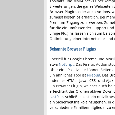
Toolbars und Mail-Checks über komple
Erweiterungen, die ganze Webseiten 
Browser Plugins oder auch Addons, wi
zumeist kostenlos erhältlich. Bei man
Premium-Zugang zu erwerben. Zumeist
für die ein umfassender Support und 
Einige Plugins lassen sich zum Beis
Optimierung einer Internetseite sind d
Bekannte Browser Plugins
Speziell für Google Chrome und Mozill
etwa
NoScript
. Das Firefox-Addon sto
Über eine Positivliste können Seiten
Ein ähnliches Tool ist
Firebug
. Das Br
indem es HTML-, Java-, CSS- und Ajax
Ein Browser Plugin, welches auch beim 
erleichtert das Ordnen aktiver Down
LastPass
schließlich, ist ein nützlic
ein Sicherheitsrisiko einzugehen. In
verschiedene Familienmitglieder zu er