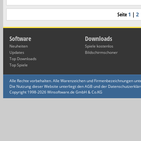
Seite
1
|
2
Software
Downloads
Neuheiten
Spiele kostenlos
Updates
Bildschirmschoner
Top Downloads
Top Spiele
Alle Rechte vorbehalten. Alle Warenzeichen und Firmenbezeichnungen unte
Die Nutzung dieser Website unterliegt den AGB und der Datenschutzerklärun
Copyright 1998-2026 Winsoftware.de GmbH & Co.KG