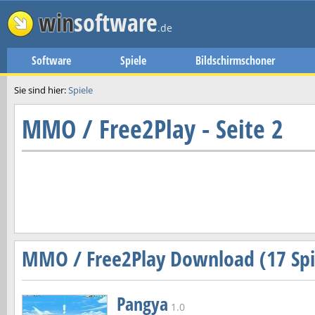
win
software
.de
Software
Spiele
Bildschirmschoner
Sie sind hier:
Spiele
MMO / Free2Play - Seite 2
MMO / Free2Play Download (17 Spi
Pangya
1.0