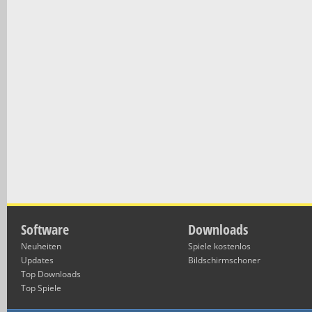
Software
Downloads
Neuheiten
Spiele kostenlos
Updates
Bildschirmschoner
Top Downloads
Top Spiele