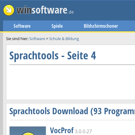
win
software
.de
Software
Spiele
Bildschirmschoner
Sie sind hier:
Software
>
Schule & Bildung
Sprachtools - Seite 4
Sprachtools Download (93 Progra
VocProf
3.0.0.27