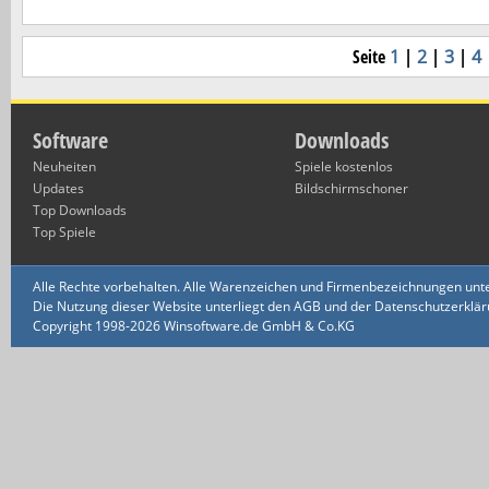
Seite
1
|
2
|
3
|
4
Software
Downloads
Neuheiten
Spiele kostenlos
Updates
Bildschirmschoner
Top Downloads
Top Spiele
Alle Rechte vorbehalten. Alle Warenzeichen und Firmenbezeichnungen unte
Die Nutzung dieser Website unterliegt den AGB und der Datenschutzerklärun
Copyright 1998-2026 Winsoftware.de GmbH & Co.KG