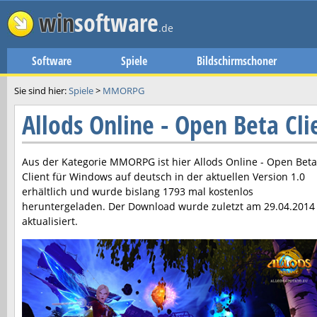
win
software
.de
Software
Spiele
Bildschirmschoner
Sie sind hier:
Spiele
>
MMORPG
Allods Online - Open Beta Cl
Aus der Kategorie MMORPG ist hier
Allods Online - Open Beta
Client
für Windows auf deutsch in der aktuellen Version
1.0
erhältlich und wurde bislang 1793 mal kostenlos
heruntergeladen. Der Download wurde zuletzt am
29.04.2014
aktualisiert.