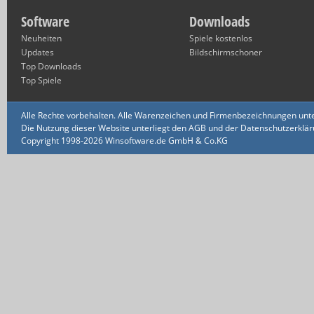
Software
Downloads
Neuheiten
Spiele kostenlos
Updates
Bildschirmschoner
Top Downloads
Top Spiele
Alle Rechte vorbehalten. Alle Warenzeichen und Firmenbezeichnungen unte
Die Nutzung dieser Website unterliegt den AGB und der Datenschutzerklärun
Copyright 1998-2026 Winsoftware.de GmbH & Co.KG