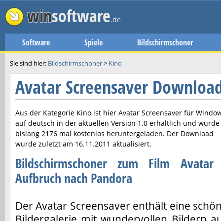
win
software
.de
Software
Spiele
Bildschirmschoner
Sie sind hier:
Bildschirmschoner
>
Kino
Avatar Screensaver Downloa
Aus der Kategorie Kino ist hier
Avatar Screensaver
für Windo
auf deutsch in der aktuellen Version
1.0
erhältlich und wurde
bislang 2176 mal kostenlos heruntergeladen. Der Download
wurde zuletzt am
16.11.2011
aktualisiert.
Bildschirmschoner zum Film Avatar
Aufbruch nach Pandora
Der Avatar Screensaver enthält eine schö
Bildergalerie mit wundervollen Bildern a