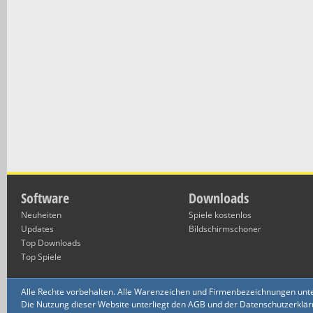
Software
Downloads
Neuheiten
Spiele kostenlos
Updates
Bildschirmschoner
Top Downloads
Top Spiele
Alle Rechte vorbehalten. Alle Warenzeichen und Firmenbezeichnungen unte
Die Nutzung dieser Website unterliegt den AGB und der Datenschutzerklärun