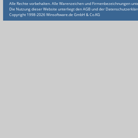
Alle Rechte vorbehalten. Alle Warenzeichen und Firmenbezeichnungen unte
Die Nutzung dieser Website unterliegt den AGB und der Datenschutzerklärun
Copyright 1998-2026 Winsoftware.de GmbH & Co.KG