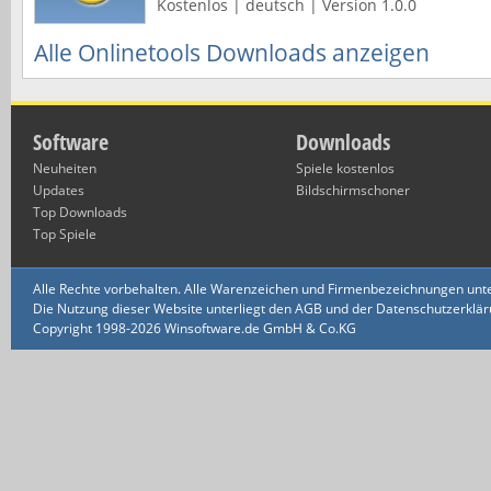
Kostenlos | deutsch | Version 1.0.0
Alle Onlinetools Downloads anzeigen
Software
Downloads
Neuheiten
Spiele kostenlos
Updates
Bildschirmschoner
Top Downloads
Top Spiele
Alle Rechte vorbehalten. Alle Warenzeichen und Firmenbezeichnungen unte
Die Nutzung dieser Website unterliegt den AGB und der Datenschutzerklärun
Copyright 1998-2026 Winsoftware.de GmbH & Co.KG