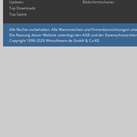
Updates
Bildschirmschoner
Top Downloads
Top Spiele
Alle Rechte vorbehalten. Alle Warenzeichen und Firmenbezeichnungen unte
Die Nutzung dieser Website unterliegt den AGB und der Datenschutzerklärun
Copyright 1998-2026 Winsoftware.de GmbH & Co.KG