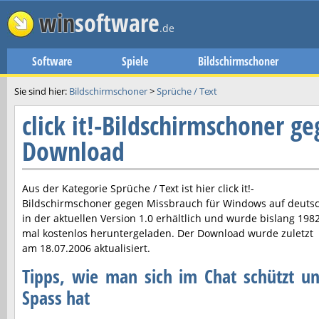
win
software
.de
Software
Spiele
Bildschirmschoner
Sie sind hier:
Bildschirmschoner
>
Sprüche / Text
click it!-Bildschirmschoner g
Download
Aus der Kategorie Sprüche / Text ist hier
click it!-
Bildschirmschoner gegen Missbrauch
für Windows auf deuts
in der aktuellen Version
1.0
erhältlich und wurde bislang 198
mal kostenlos heruntergeladen. Der Download wurde zuletzt
am
18.07.2006
aktualisiert.
Tipps, wie man sich im Chat schützt u
Spass hat