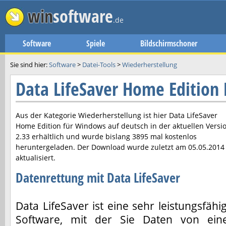
win
software
.de
Software
Spiele
Bildschirmschoner
Sie sind hier:
Software
>
Datei-Tools
>
Wiederherstellung
Data LifeSaver Home Edition
Aus der Kategorie Wiederherstellung ist hier
Data LifeSaver
Home Edition
für Windows auf deutsch in der aktuellen Versi
2.33
erhältlich und wurde bislang 3895 mal kostenlos
heruntergeladen. Der Download wurde zuletzt am
05.05.2014
aktualisiert.
Datenrettung mit Data LifeSaver
Data LifeSaver ist eine sehr leistungsfähi
Software, mit der Sie Daten von ein