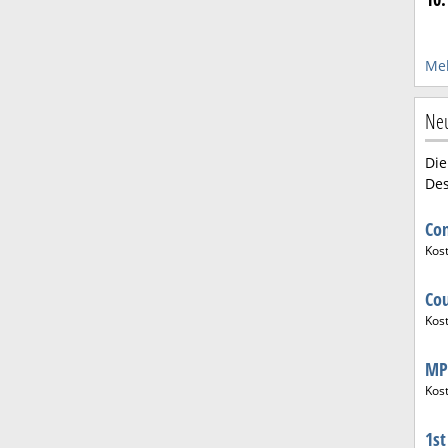
Meh
Neu
Die
Des
Co
Kos
Co
Kos
MP
Kos
1st