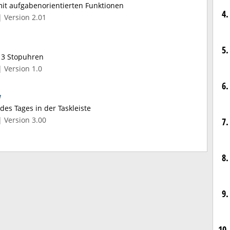
t aufgabenorientierten Funktionen
4.
| Version 2.01
5.
 3 Stopuhren
| Version 1.0
6.
y
es Tages in der Taskleiste
| Version 3.00
7.
8.
9.
10.