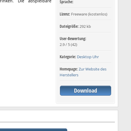
inken. Die abspielbare
Sprache:
Lizenz:
Freeware (kostenlos)
Dateigröße:
292 kb
User-Bewertung:
2.9
/
5
(
42
)
Kategorie:
Desktop Uhr
Homepage:
Zur Website des
Herstellers
Download