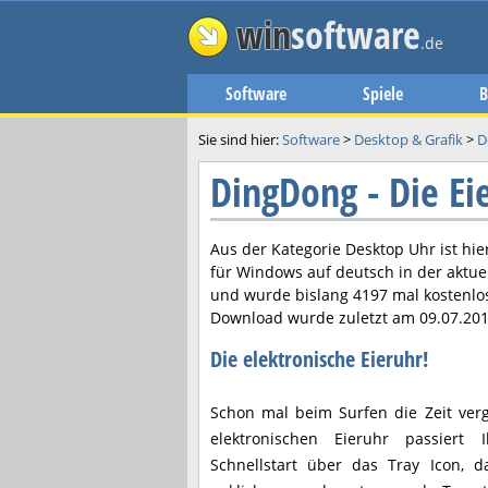
win
software
.de
Software
Spiele
B
Sie sind hier:
Software
>
Desktop & Grafik
>
D
DingDong - Die E
Aus der Kategorie Desktop Uhr ist hi
für Windows auf deutsch in der aktue
und wurde bislang 4197 mal kostenlo
Download wurde zuletzt am
09.07.20
Die elektronische Eieruhr!
Schon mal beim Surfen die Zeit ver
elektronischen Eieruhr passiert
Schnellstart über das Tray Icon, 