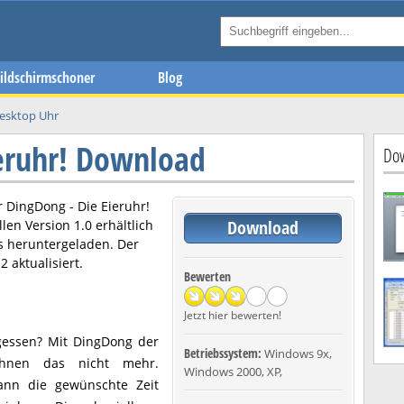
ildschirmschoner
Blog
esktop Uhr
ieruhr! Download
Dow
er
DingDong - Die Eieruhr!
Download
llen Version
1.0
erhältlich
s heruntergeladen. Der
12
aktualisiert.
Bewerten
Jetzt hier bewerten!
gessen? Mit DingDong der
Betriebssystem:
Windows 9x,
 Ihnen das nicht mehr.
Windows 2000, XP,
dann die gewünschte Zeit