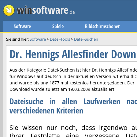
win
software
.de
Software
Spiele
Bildschirmschoner
Sie sind hier:
Software
>
Datei-Tools
>
Datei-Suchen
Dr. Hennigs Allesfinder Down
Aus der Kategorie Datei-Suchen ist hier
Dr. Hennigs Allesfind
für Windows auf deutsch in der aktuellen Version
5.1
erhältli
und wurde bislang 1877 mal kostenlos heruntergeladen. Der
Download wurde zuletzt am
19.03.2009
aktualisiert.
Dateisuche in allen Laufwerken na
verschiedenen Kriterien
Sie wissen nur noch, dass irgendwo a
Ihrer Festplatte eine vergessene Dat