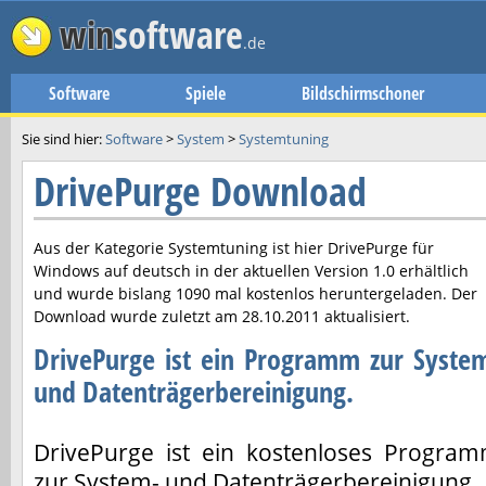
win
software
.de
Software
Spiele
Bildschirmschoner
Sie sind hier:
Software
>
System
>
Systemtuning
DrivePurge Download
Aus der Kategorie Systemtuning ist hier
DrivePurge
für
Windows auf deutsch in der aktuellen Version
1.0
erhältlich
und wurde bislang 1090 mal kostenlos heruntergeladen. Der
Download wurde zuletzt am
28.10.2011
aktualisiert.
DrivePurge ist ein Programm zur Syste
und Datenträgerbereinigung.
DrivePurge ist ein kostenloses Progra
zur System- und Datenträgerbereinigung.