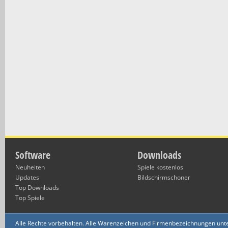
Software
Downloads
Neuheiten
Spiele kostenlos
Updates
Bildschirmschoner
Top Downloads
Top Spiele
Alle Rechte vorbehalten. Alle Warenzeichen und Firmenbezeichnungen unte