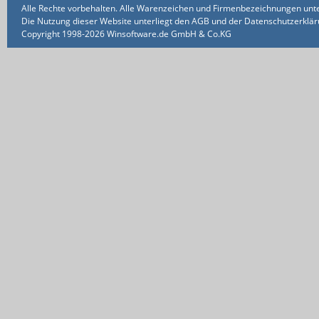
Alle Rechte vorbehalten. Alle Warenzeichen und Firmenbezeichnungen unte
Die Nutzung dieser Website unterliegt den AGB und der Datenschutzerklärun
Copyright 1998-2026 Winsoftware.de GmbH & Co.KG