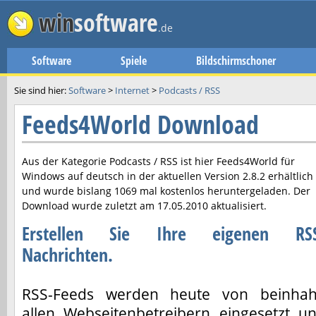
win
software
.de
Software
Spiele
Bildschirmschoner
Sie sind hier:
Software
>
Internet
>
Podcasts / RSS
Feeds4World Download
Aus der Kategorie Podcasts / RSS ist hier
Feeds4World
für
Windows auf deutsch in der aktuellen Version
2.8.2
erhältlich
und wurde bislang 1069 mal kostenlos heruntergeladen. Der
Download wurde zuletzt am
17.05.2010
aktualisiert.
Erstellen Sie Ihre eigenen RS
Nachrichten.
RSS-Feeds werden heute von beinha
allen Webseitenbetreibern eingesetzt u