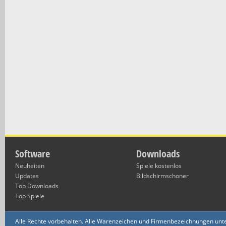
Software
Downloads
Neuheiten
Spiele kostenlos
Updates
Bildschirmschoner
Top Downloads
Top Spiele
Alle Rechte vorbehalten. Alle Warenzeichen und Firmenbezeichnungen unte