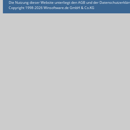
Die Nutzung dieser Website unterliegt den AGB und der Datenschutzerklärun
Copyright 1998-2026 Winsoftware.de GmbH & Co.KG