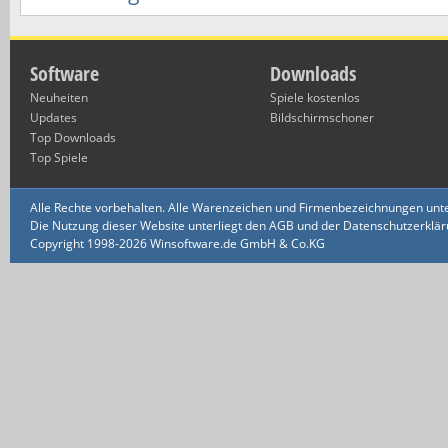
Software
Downloads
Neuheiten
Spiele kostenlos
Updates
Bildschirmschoner
Top Downloads
Top Spiele
Alle Rechte vorbehalten. Alle Warenzeichen und Firmenbezeichnungen unte
Die Nutzung dieser Website unterliegt den AGB und der Datenschutzerklärun
Copyright 1998-2026 Winsoftware.de GmbH & Co.KG