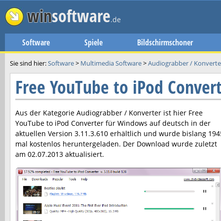
win
software
.de
Software
Spiele
Bildschirmschoner
Sie sind hier:
Software
>
Multimedia Software
>
Audiograbber / Konverte
Free YouTube to iPod Conver
Aus der Kategorie Audiograbber / Konverter ist hier
Free
YouTube to iPod Converter
für Windows auf deutsch in der
aktuellen Version
3.11.3.610
erhältlich und wurde bislang 194
mal kostenlos heruntergeladen. Der Download wurde zuletzt
am
02.07.2013
aktualisiert.