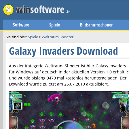
win
software
.de
Software
Spiele
Bildschirmschoner
Sie sind hier:
Spiele
>
Weltraum Shooter
Galaxy Invaders Download
Aus der Kategorie Weltraum Shooter ist hier
Galaxy Invaders
für Windows auf deutsch in der aktuellen Version
1.0
erhältli
und wurde bislang 9479 mal kostenlos heruntergeladen. Der
Download wurde zuletzt am
26.07.2010
aktualisiert.