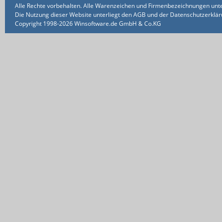
Alle Rechte vorbehalten. Alle Warenzeichen und Firmenbezeichnungen unte
Die Nutzung dieser Website unterliegt den AGB und der Datenschutzerklärun
Copyright 1998-2026 Winsoftware.de GmbH & Co.KG