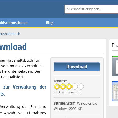
ildschirmschoner
Blog
aushaltsbuch
ownload
Dow
hier
Haushaltsbuch
für
Download
n Version
8.7.25
erhältlich
s heruntergeladen. Der
11
aktualisiert.
Bewerten
t) zur Verwaltung der
Jetzt hier bewerten!
ts.
Betriebssystem:
Windows 9x,
 Verwaltung der Ein- und
Windows 2000, XP,
ge Anzahl von Einnahme-