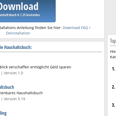
Download
ushaltsbuch 8.7.25 kostenlos
tallations-Anleitung finden Sie hier:
Download FAQ /
Deinstallation
Top
ie Haushaltsbuch:
Hie
Kat
lick verschaffen ermöglicht Geld sparen
1.
| Version 1.0
2.
ltsbuch
edienbares Haushaltsbuch
| Version 5.19
3.
ling