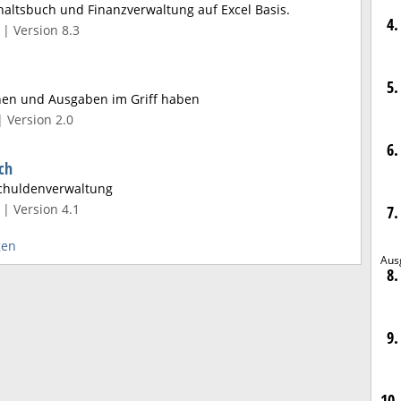
haltsbuch und Finanzverwaltung auf Excel Basis.
4.
| Version 8.3
5.
anen und Ausgaben im Griff haben
| Version 2.0
6.
ch
chuldenverwaltung
| Version 4.1
7.
gen
Aus
8.
9.
10.