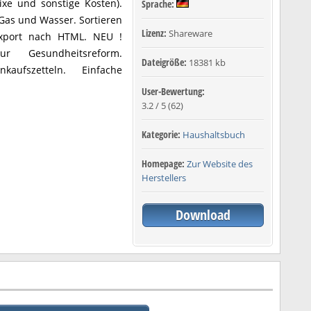
ixe und sonstige Kosten).
Sprache:
Gas und Wasser. Sortieren
Lizenz:
Shareware
xport nach HTML. NEU !
zur Gesundheitsreform.
Dateigröße:
18381 kb
kaufszetteln. Einfache
User-Bewertung:
3.2
/
5
(
62
)
Kategorie:
Haushaltsbuch
Homepage:
Zur Website des
Herstellers
Download