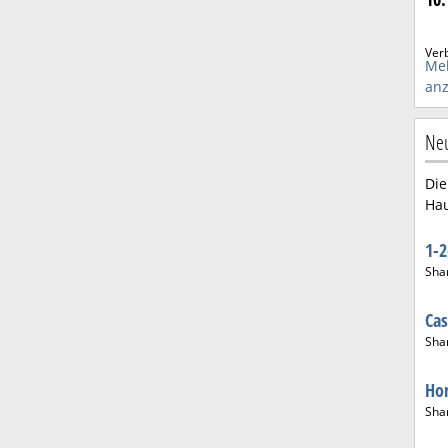
Ver
Me
anz
Neu
Die
Hau
1-
Sha
Ca
Sha
Hom
Sha