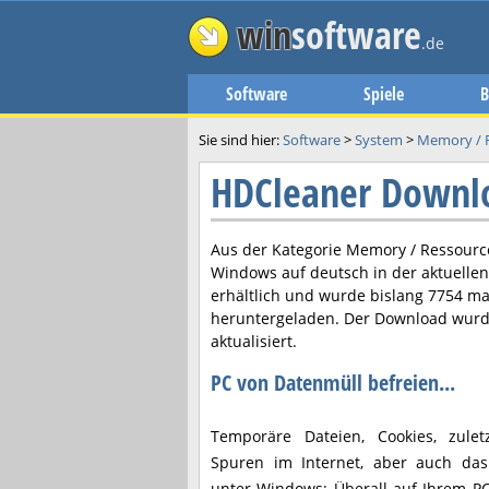
win
software
.de
Software
Spiele
B
Sie sind hier:
Software
>
System
>
Memory / 
HDCleaner Downl
Aus der Kategorie Memory / Ressource
Windows auf deutsch in der aktuelle
erhältlich und wurde bislang 7754 ma
heruntergeladen. Der Download wurd
aktualisiert.
PC von Datenmüll befreien...
Temporäre Dateien, Cookies, zulet
Spuren im Internet, aber auch das
unter Windows: Überall auf Ihrem PC