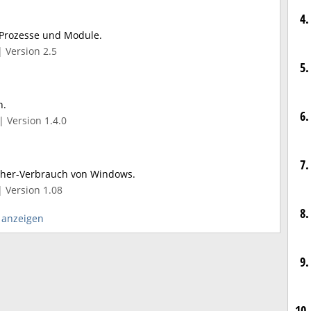
4.
n Prozesse und Module.
| Version 2.5
5.
n.
6.
| Version 1.4.0
7.
her-Verbrauch von Windows.
| Version 1.08
8.
 anzeigen
9.
10.