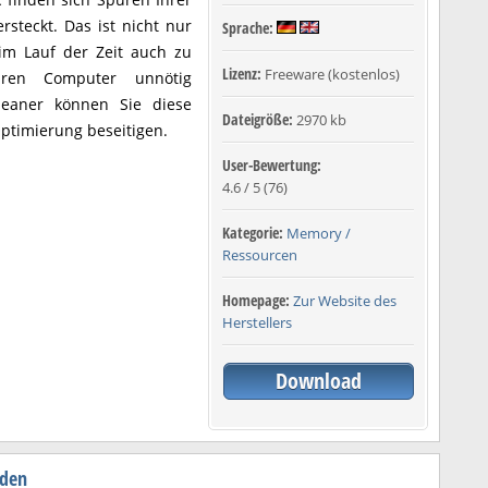
ersteckt. Das ist nicht nur
Sprache:
 im Lauf der Zeit auch zu
Lizenz:
Freeware (kostenlos)
ren Computer unnötig
eaner können Sie diese
Dateigröße:
2970 kb
Optimierung beseitigen.
User-Bewertung:
4.6
/
5
(
76
)
Kategorie:
Memory /
Ressourcen
Homepage:
Zur Website des
Herstellers
Download
aden