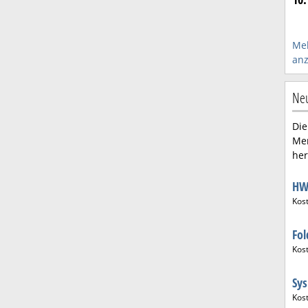
Me
anz
Neu
Die
Me
her
HW
Kos
Fol
Kos
Sy
Kos