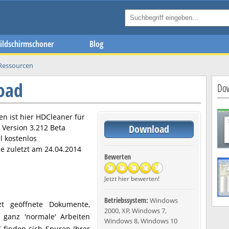
ildschirmschoner
Blog
Ressourcen
oad
Dow
n ist hier
HDCleaner
für
Download
n Version
3.212 Beta
l kostenlos
e zuletzt am
24.04.2014
Bewerten
Jetzt hier bewerten!
Betriebssystem:
Windows
zt geöffnete Dokumente,
2000, XP, Windows 7,
 ganz 'normale' Arbeiten
Windows 8, Windows 10
 finden sich Spuren Ihrer