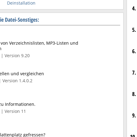
Deinstallation
4.
e Datei-Sonstiges:
5.
von Verzeichnislisten, MP3-Listen und
n
6.
| Version 9.20
7.
ellen und vergleichen
 Version 1.4.0.2
8.
zu Informationen.
| Version 11
9.
lattenplatz gefressen?
10.