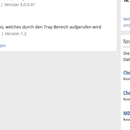
| Version 3.0.0.41
Meh
anz
nü, welches durch den Tray-Bereich aufgerufen wird
 | Version 1.2
Neu
gen
Die
Dat
Ch
Kos
Ch
Kos
MD
Kos