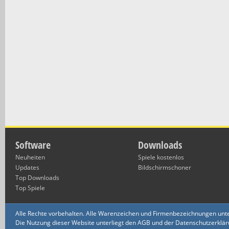
Software
Downloads
Neuheiten
Spiele kostenlos
Updates
Bildschirmschoner
Top Downloads
Top Spiele
Alle Rechte vorbehalten. Alle Warenzeichen und Firmenbezeichnungen unte
Die Nutzung dieser Website unterliegt den AGB und der Datenschutzerklärun