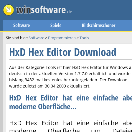
win
software
.de
Software
Spiele
Bildschirmschoner
Sie sind hier:
Software
>
Programmieren
>
Tools
HxD Hex Editor Download
Aus der Kategorie Tools ist hier
HxD Hex Editor
für Windows a
deutsch in der aktuellen Version
1.7.7.0
erhältlich und wurde
bislang 3432 mal kostenlos heruntergeladen. Der Download
wurde zuletzt am
30.04.2009
aktualisiert.
HxD Hex Editor hat eine einfache ab
moderne Oberfläche...
HxD Hex Editor hat eine einfache ab
moderne Oberfläche um Dateien