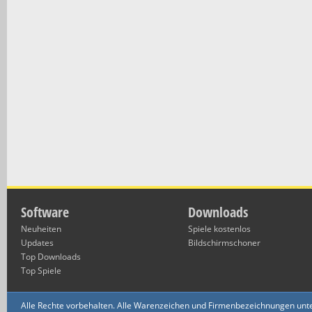
Software
Downloads
Neuheiten
Spiele kostenlos
Updates
Bildschirmschoner
Top Downloads
Top Spiele
Alle Rechte vorbehalten. Alle Warenzeichen und Firmenbezeichnungen unte