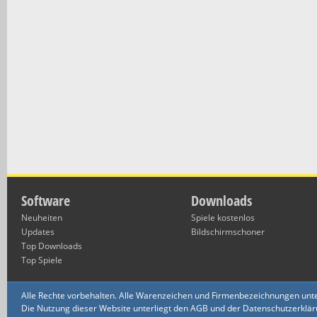
Software
Downloads
Neuheiten
Spiele kostenlos
Updates
Bildschirmschoner
Top Downloads
Top Spiele
Alle Rechte vorbehalten. Alle Warenzeichen und Firmenbezeichnungen unte
Die Nutzung dieser Website unterliegt den AGB und der Datenschutzerklärun