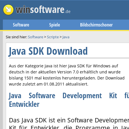
win
software
.de
Software
Spiele
Bildschirmschoner
Sie sind hier:
Software
>
Scripte
>
Java
Java SDK Download
Aus der Kategorie Java ist hier
Java SDK
für Windows auf
deutsch in der aktuellen Version
7.0
erhältlich und wurde
bislang 1501 mal kostenlos heruntergeladen. Der Download
wurde zuletzt am
01.08.2011
aktualisiert.
Java Software Development Kit f
Entwickler
Das Java SDK ist ein Software Developme
Kit für Entwickler, die Programme in Ja